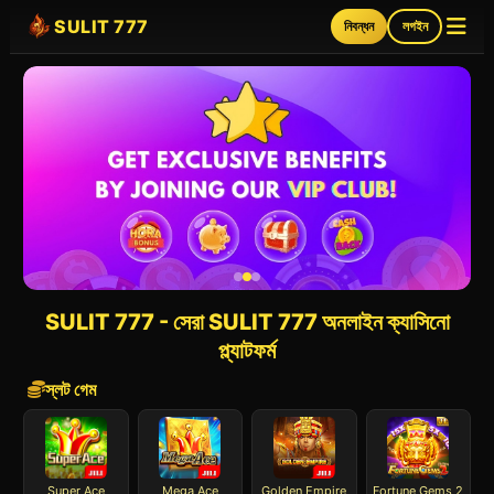
SULIT 777
নিবন্ধন
লগইন
SULIT 777 - সেরা SULIT 777 অনলাইন ক্যাসিনো
প্ল্যাটফর্ম
স্লট গেম
Super Ace
Mega Ace
Golden Empire
Fortune Gems 2