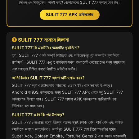
নিরাপদ এবং বিনামূল্যে। আজই সন্তুষ্ট খেলোয়াড়দের SULIT 777 ক্লাবে যোগ দিন।
SULIT 777 APK ডাউনলোড
SULIT 777 সচরাচর জিজ্ঞাসা
SULIT 777 কি একটি বৈধ অনলাইন ক্যাসিনো?
হ্যাঁ, SULIT 777 একটি সম্পূর্ণ নিয়ন্ত্রিত এবং লাইসেন্সপ্রাপ্ত অনলাইন ক্যাসিনো
প্ল্যাটফর্ম। SULIT 777 legit কার্যক্রম সকল বাংলাদেশী খেলোয়াড়ের জন্য ন্যায্যতা
এবং স্বচ্ছতা নিশ্চিত করতে নিয়মিত অডিটের অধীন।
আমি কিভাবে SULIT 777 অ্যাপ ডাউনলোড করব?
SULIT 777 অ্যাপ ডাউনলোড আমাদের ওয়েবসাইট থেকে সরাসরি উপলব্ধ।
Android বা iOS সংস্করণের জন্য SULIT 777 APK পেতে শুধু SULIT 777
ডাউনলোড বিভাগে যান। SULIT 777 অ্যাপ APK ডাউনলোড প্রক্রিয়াটি এক
মিনিটেরও কম সময় নেয়।
SULIT 777 এ কি কি গেম উপলব্ধ?
SULIT 777 গেমগুলির মধ্যে বিভিন্ন ধরনের স্লট, ফিশিং গেম, কার্ড গেম এবং লাইভ
ক্যাসিনো অপশন অন্তর্ভুক্ত। জনপ্রিয় SULIT 777 গেম শিরোনামগুলির মধ্যে
Super Ace, Golden Empire, Fortune Gems 2 এবং আরও অনেকগুলি