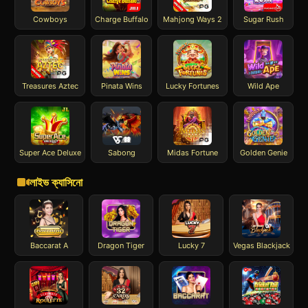
Cowboys
Charge Buffalo
Mahjong Ways 2
Sugar Rush
Treasures Aztec
Pinata Wins
Lucky Fortunes
Wild Ape
Super Ace Deluxe
Sabong
Midas Fortune
Golden Genie
লাইভ ক্যাসিনো
Baccarat A
Dragon Tiger
Lucky 7
Vegas Blackjack