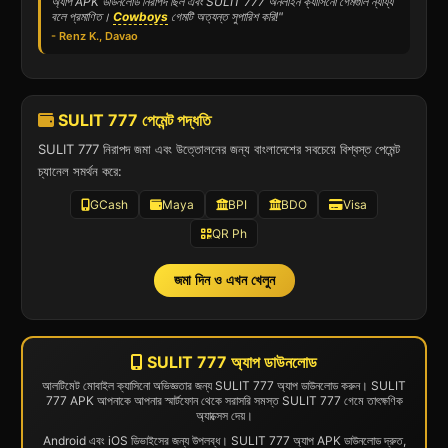
অ্যাপ APK ডাউনলোড নিরাপদ ছিল এবং SULIT 777 অনলাইন ক্যাসিনো গেমগুলি ন্যায্য
বলে প্রমাণিত।
Cowboys
গেমটি অত্যন্ত সুপারিশ করি!"
- Renz K., Davao
SULIT 777 পেমেন্ট পদ্ধতি
SULIT 777 নিরাপদ জমা এবং উত্তোলনের জন্য বাংলাদেশের সবচেয়ে বিশ্বস্ত পেমেন্ট
চ্যানেল সমর্থন করে:
GCash
Maya
BPI
BDO
Visa
QR Ph
জমা দিন ও এখন খেলুন
SULIT 777 অ্যাপ ডাউনলোড
আলটিমেট মোবাইল ক্যাসিনো অভিজ্ঞতার জন্য SULIT 777 অ্যাপ ডাউনলোড করুন। SULIT
777 APK আপনাকে আপনার স্মার্টফোন থেকে সরাসরি সমস্ত SULIT 777 গেমে তাৎক্ষণিক
অ্যাক্সেস দেয়।
Android এবং iOS ডিভাইসের জন্য উপলব্ধ। SULIT 777 অ্যাপ APK ডাউনলোড দ্রুত,