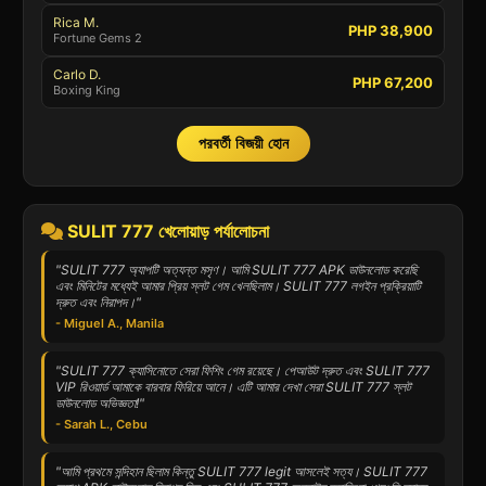
Rica M.
PHP 38,900
Fortune Gems 2
Carlo D.
PHP 67,200
Boxing King
পরবর্তী বিজয়ী হোন
SULIT 777 খেলোয়াড় পর্যালোচনা
"SULIT 777 অ্যাপটি অত্যন্ত মসৃণ। আমি SULIT 777 APK ডাউনলোড করেছি
এবং মিনিটের মধ্যেই আমার প্রিয় স্লট গেম খেলছিলাম। SULIT 777 লগইন প্রক্রিয়াটি
দ্রুত এবং নিরাপদ।"
- Miguel A., Manila
"SULIT 777 ক্যাসিনোতে সেরা ফিশিং গেম রয়েছে। পেআউট দ্রুত এবং SULIT 777
VIP রিওয়ার্ড আমাকে বারবার ফিরিয়ে আনে। এটি আমার দেখা সেরা SULIT 777 স্লট
ডাউনলোড অভিজ্ঞতা!"
- Sarah L., Cebu
"আমি প্রথমে সন্দিহান ছিলাম কিন্তু SULIT 777 legit আসলেই সত্য। SULIT 777