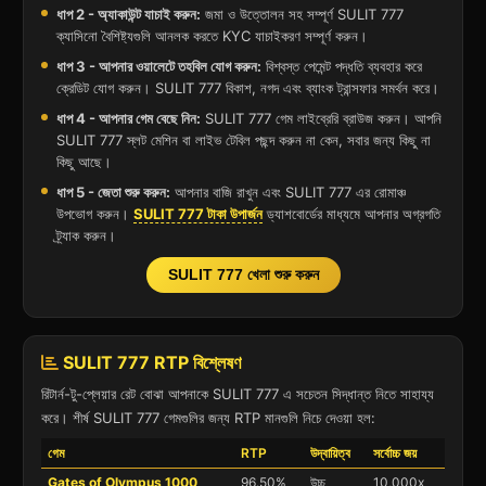
ধাপ 2 - অ্যাকাউন্ট যাচাই করুন:
জমা ও উত্তোলন সহ সম্পূর্ণ SULIT 777
ক্যাসিনো বৈশিষ্ট্যগুলি আনলক করতে KYC যাচাইকরণ সম্পূর্ণ করুন।
ধাপ 3 - আপনার ওয়ালেটে তহবিল যোগ করুন:
বিশ্বস্ত পেমেন্ট পদ্ধতি ব্যবহার করে
ক্রেডিট যোগ করুন। SULIT 777 বিকাশ, নগদ এবং ব্যাংক ট্রান্সফার সমর্থন করে।
ধাপ 4 - আপনার গেম বেছে নিন:
SULIT 777 গেম লাইব্রেরি ব্রাউজ করুন। আপনি
SULIT 777 স্লট মেশিন বা লাইভ টেবিল পছন্দ করুন না কেন, সবার জন্য কিছু না
কিছু আছে।
ধাপ 5 - জেতা শুরু করুন:
আপনার বাজি রাখুন এবং SULIT 777 এর রোমাঞ্চ
উপভোগ করুন।
SULIT 777 টাকা উপার্জন
ড্যাশবোর্ডের মাধ্যমে আপনার অগ্রগতি
ট্র্যাক করুন।
SULIT 777 খেলা শুরু করুন
SULIT 777 RTP বিশ্লেষণ
রিটার্ন-টু-প্লেয়ার রেট বোঝা আপনাকে SULIT 777 এ সচেতন সিদ্ধান্ত নিতে সাহায্য
করে। শীর্ষ SULIT 777 গেমগুলির জন্য RTP মানগুলি নিচে দেওয়া হল:
গেম
RTP
উদ্বায়িত্ব
সর্বোচ্চ জয়
Gates of Olympus 1000
96.50%
উচ্চ
10,000x